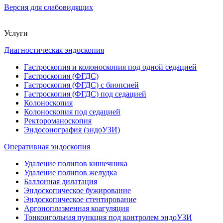
Версия для слабовидящих
Услуги
Диагностическая эндоскопия
Гастроскопия и колоноскопия под одной седацией
Гастроскопия (ФГДС)
Гастроскопия (ФГДС) с биопсией
Гастроскопия (ФГДС) под седацией
Колоноскопия
Колоноскопия под седацией
Ректороманоскопия
Эндосонография (эндоУЗИ)
Оперативная эндоскопия
Удаление полипов кишечника
Удаление полипов желудка
Баллонная дилатация
Эндоскопическое бужирование
Эндоскопическое стентирование
Аргоноплазменная коагуляция
Тонкоигольная пункция под контролем эндоУЗИ