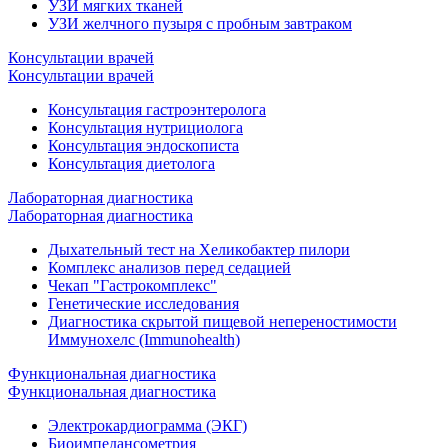
УЗИ мягких тканей
УЗИ желчного пузыря с пробным завтраком
Консультации врачей
Консультации врачей
Консультация гастроэнтеролога
Консультация нутрициолога
Консультация эндоскописта
Консультация диетолога
Лабораторная диагностика
Лабораторная диагностика
Дыхательный тест на Хеликобактер пилори
Комплекс анализов перед седацией
Чекап "Гастрокомплекс"
Генетические исследования
Диагностика скрытой пищевой непереностимости
Иммунохелс (Immunohealth)
Функциональная диагностика
Функциональная диагностика
Электрокардиограмма (ЭКГ)
Биоимпедансометрия