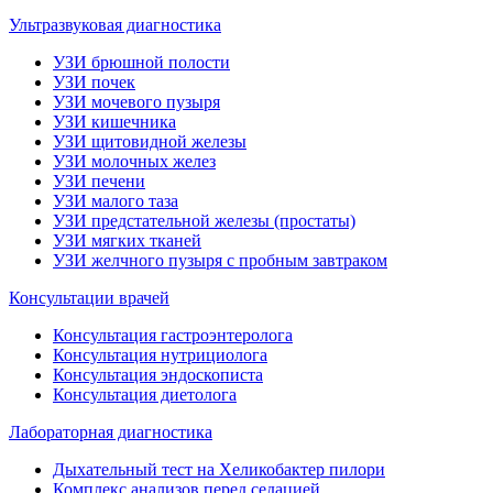
Ультразвуковая диагностика
УЗИ брюшной полости
УЗИ почек
УЗИ мочевого пузыря
УЗИ кишечника
УЗИ щитовидной железы
УЗИ молочных желез
УЗИ печени
УЗИ малого таза
УЗИ предстательной железы (простаты)
УЗИ мягких тканей
УЗИ желчного пузыря с пробным завтраком
Консультации врачей
Консультация гастроэнтеролога
Консультация нутрициолога
Консультация эндоскописта
Консультация диетолога
Лабораторная диагностика
Дыхательный тест на Хеликобактер пилори
Комплекс анализов перед седацией