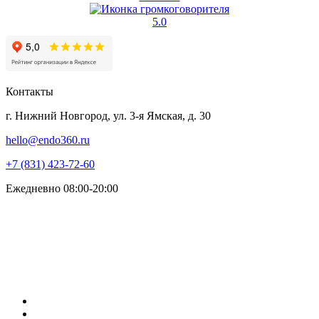
5.0
Контакты
г. Нижний Новгород, ул. 3-я Ямская, д. 30
hello@endo360.ru
+7 (831) 423-72-60
Ежедневно 08:00-20:00
Сайт носит информационный характер и ни при каких
условиях не является публичной офертой, определяемой ч. 2
ст. 437 ГК РФ. Размещенная информация не должна
использоваться для самостоятельного лечения и постановки
диагноза. Обязательно проконсультируйтесь с лечащим
врачом!