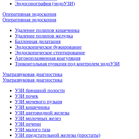
Эндосонография (эндоУЗИ)
Оперативная эндоскопия
Оперативная эндоскопия
Удаление полипов кишечника
Удаление полипов желудка
Баллонная дилатация
Эндоскопическое бужирование
Эндоскопическое стентирование
Аргоноплазменная коагуляция
Тонкоигольная пункция под контролем эндоУЗИ
Ультразвуковая диагностика
Ультразвуковая диагностика
УЗИ брюшной полости
УЗИ почек
УЗИ мочевого пузыря
УЗИ кишечника
УЗИ щитовидной железы
УЗИ молочных желез
УЗИ печени
УЗИ малого таза
УЗИ предстательной железы (простаты)