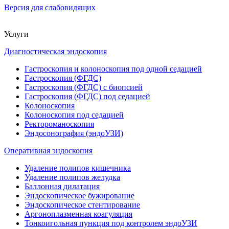
Версия для слабовидящих
Услуги
Диагностическая эндоскопия
Гастроскопия и колоноскопия под одной седацией
Гастроскопия (ФГДС)
Гастроскопия (ФГДС) с биопсией
Гастроскопия (ФГДС) под седацией
Колоноскопия
Колоноскопия под седацией
Ректороманоскопия
Эндосонография (эндоУЗИ)
Оперативная эндоскопия
Удаление полипов кишечника
Удаление полипов желудка
Баллонная дилатация
Эндоскопическое бужирование
Эндоскопическое стентирование
Аргоноплазменная коагуляция
Тонкоигольная пункция под контролем эндоУЗИ