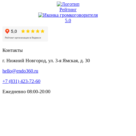
Рейтинг
5.0
Контакты
г. Нижний Новгород, ул. 3-я Ямская, д. 30
hello@endo360.ru
+7 (831) 423-72-60
Ежедневно 08:00-20:00
Сайт носит информационный характер и ни при каких
условиях не является публичной офертой, определяемой ч. 2
ст. 437 ГК РФ. Размещенная информация не должна
использоваться для самостоятельного лечения и постановки
диагноза. Обязательно проконсультируйтесь с лечащим
врачом!