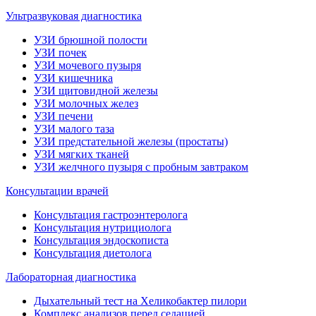
Ультразвуковая диагностика
УЗИ брюшной полости
УЗИ почек
УЗИ мочевого пузыря
УЗИ кишечника
УЗИ щитовидной железы
УЗИ молочных желез
УЗИ печени
УЗИ малого таза
УЗИ предстательной железы (простаты)
УЗИ мягких тканей
УЗИ желчного пузыря с пробным завтраком
Консультации врачей
Консультация гастроэнтеролога
Консультация нутрициолога
Консультация эндоскописта
Консультация диетолога
Лабораторная диагностика
Дыхательный тест на Хеликобактер пилори
Комплекс анализов перед седацией