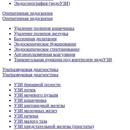
Эндосонография (эндоУЗИ)
Оперативная эндоскопия
Оперативная эндоскопия
Удаление полипов кишечника
Удаление полипов желудка
Баллонная дилатация
Эндоскопическое бужирование
Эндоскопическое стентирование
Аргоноплазменная коагуляция
Тонкоигольная пункция под контролем эндоУЗИ
Ультразвуковая диагностика
Ультразвуковая диагностика
УЗИ брюшной полости
УЗИ почек
УЗИ мочевого пузыря
УЗИ кишечника
УЗИ щитовидной железы
УЗИ молочных желез
УЗИ печени
УЗИ малого таза
УЗИ предстательной железы (простаты)