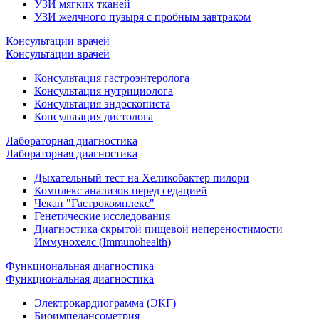
УЗИ мягких тканей
УЗИ желчного пузыря с пробным завтраком
Консультации врачей
Консультации врачей
Консультация гастроэнтеролога
Консультация нутрициолога
Консультация эндоскописта
Консультация диетолога
Лабораторная диагностика
Лабораторная диагностика
Дыхательный тест на Хеликобактер пилори
Комплекс анализов перед седацией
Чекап "Гастрокомплекс"
Генетические исследования
Диагностика скрытой пищевой непереностимости
Иммунохелс (Immunohealth)
Функциональная диагностика
Функциональная диагностика
Электрокардиограмма (ЭКГ)
Биоимпедансометрия