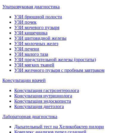
Ультразвуковая диагностика
УЗИ брюшной полости
УЗИ почек
УЗИ мочевого пузыря
УЗИ кишечника
УЗИ щитовидной железы
УЗИ молочных желез
УЗИ печени
УЗИ малого таза
УЗИ предстательной железы (простаты)
УЗИ мягких тканей
УЗИ желчного пузыря с пробным завтраком
Консультации врачей
Консультация гастроэнтеролога
Консультация нутрициолога
Консультация эндоскописта
Консультация диетолога
Лабораторная диагностика
Дыхательный тест на Хеликобактер пилори
Комплекс анализов перед седацией