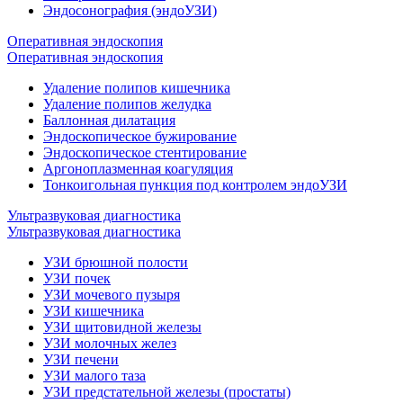
Эндосонография (эндоУЗИ)
Оперативная эндоскопия
Оперативная эндоскопия
Удаление полипов кишечника
Удаление полипов желудка
Баллонная дилатация
Эндоскопическое бужирование
Эндоскопическое стентирование
Аргоноплазменная коагуляция
Тонкоигольная пункция под контролем эндоУЗИ
Ультразвуковая диагностика
Ультразвуковая диагностика
УЗИ брюшной полости
УЗИ почек
УЗИ мочевого пузыря
УЗИ кишечника
УЗИ щитовидной железы
УЗИ молочных желез
УЗИ печени
УЗИ малого таза
УЗИ предстательной железы (простаты)