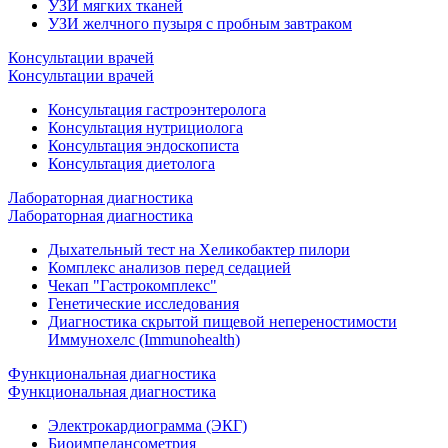
УЗИ мягких тканей
УЗИ желчного пузыря с пробным завтраком
Консультации врачей
Консультации врачей
Консультация гастроэнтеролога
Консультация нутрициолога
Консультация эндоскописта
Консультация диетолога
Лабораторная диагностика
Лабораторная диагностика
Дыхательный тест на Хеликобактер пилори
Комплекс анализов перед седацией
Чекап "Гастрокомплекс"
Генетические исследования
Диагностика скрытой пищевой непереностимости
Иммунохелс (Immunohealth)
Функциональная диагностика
Функциональная диагностика
Электрокардиограмма (ЭКГ)
Биоимпедансометрия