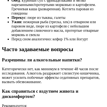
Обед
: куриный суп с фрикадельками и мелко
нарезанными/протертыми морковью и картофелем.
Гречневая каша (разваренная). Котлета паровая из
говядины
Перекус
: пюре из тыквы, галеты
Ужин
: нежирная рыба (треска, хек) в отварном или
паровом виде, пюре из картофеля с небольшим
добавлением сливочного масла, протертые отварные
морковь и свекла
Перед сном аналогично: кефир 1% или йогурт
Часто задаваемые вопросы
Разрешены ли алкогольные напитки?
Категорически нет, как минимум в течение 48 часов после
исследования. Алкоголь раздражает слизистую кишечника,
может усилить побочные эффекты седативных препаратов,
вызвать обезвоживание.
Как справиться с вздутием живота и
дискомфортом?
Рекомендуется: