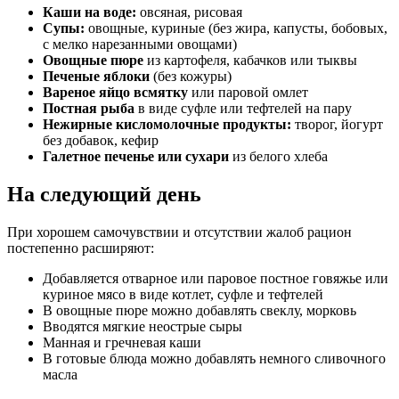
Каши на воде:
овсяная, рисовая
Супы:
овощные, куриные (без жира, капусты, бобовых,
с мелко нарезанными овощами)
Овощные пюре
из картофеля, кабачков или тыквы
Печеные яблоки
(без кожуры)
Вареное яйцо всмятку
или паровой омлет
Постная рыба
в виде суфле или тефтелей на пару
Нежирные кисломолочные продукты:
творог, йогурт
без добавок, кефир
Галетное печенье или сухари
из белого хлеба
На следующий день
При хорошем самочувствии и отсутствии жалоб рацион
постепенно расширяют:
Добавляется отварное или паровое постное говяжье или
куриное мясо в виде котлет, суфле и тефтелей
В овощные пюре можно добавлять свеклу, морковь
Вводятся мягкие неострые сыры
Манная и гречневая каши
В готовые блюда можно добавлять немного сливочного
масла