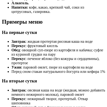
Алкоголь
.
Напитки:
кофе, какао, крепкий чай, соки из
цитрусовых, газировка.
Примеры меню
На первые сутки
Завтрак
: жидкая протертая рисовая каша на воде
Перекус
: фруктовый кисель
Обед
: овощной суп-пюре из картофеля и кабачка; суфле
из куриной грудки на пару
Перекус
: печеное яблоко (без кожуры и сердцевины),
протертое
Ужин
: паровой омлет, пюре из картофеля на воде
Перед сном стакан натурального йогурта или кефира 1%
На вторые сутки
Завтрак
: овсяная каша на воде (жидкая, можно добавить
немного нежирного молока), паровой омлет
Перекус
: нежирный творог, протертый. Отвар
шиповника