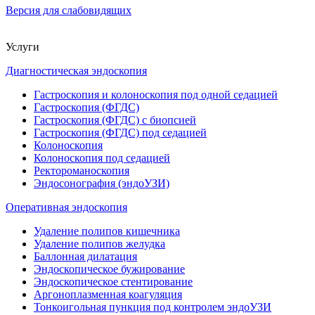
Версия для слабовидящих
Услуги
Диагностическая эндоскопия
Гастроскопия и колоноскопия под одной седацией
Гастроскопия (ФГДС)
Гастроскопия (ФГДС) с биопсией
Гастроскопия (ФГДС) под седацией
Колоноскопия
Колоноскопия под седацией
Ректороманоскопия
Эндосонография (эндоУЗИ)
Оперативная эндоскопия
Удаление полипов кишечника
Удаление полипов желудка
Баллонная дилатация
Эндоскопическое бужирование
Эндоскопическое стентирование
Аргоноплазменная коагуляция
Тонкоигольная пункция под контролем эндоУЗИ