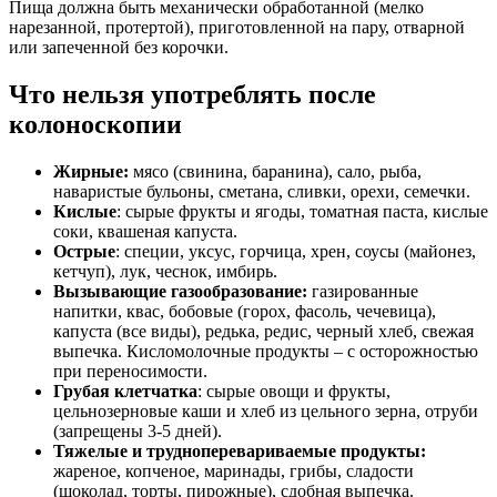
Пища должна быть механически обработанной (мелко
нарезанной, протертой), приготовленной на пару, отварной
или запеченной без корочки.
Что нельзя употреблять после
колоноскопии
Жирные:
мясо (свинина, баранина), сало, рыба,
наваристые бульоны, сметана, сливки, орехи, семечки.
Кислые
: сырые фрукты и ягоды, томатная паста, кислые
соки, квашеная капуста.
Острые
: специи, уксус, горчица, хрен, соусы (майонез,
кетчуп), лук, чеснок, имбирь.
Вызывающие газообразование:
газированные
напитки, квас, бобовые (горох, фасоль, чечевица),
капуста (все виды), редька, редис, черный хлеб, свежая
выпечка. Кисломолочные продукты – с осторожностью
при переносимости.
Грубая клетчатка
: сырые овощи и фрукты,
цельнозерновые каши и хлеб из цельного зерна, отруби
(запрещены 3-5 дней).
Тяжелые и трудноперевариваемые продукты:
жареное, копченое, маринады, грибы, сладости
(шоколад, торты, пирожные), сдобная выпечка.